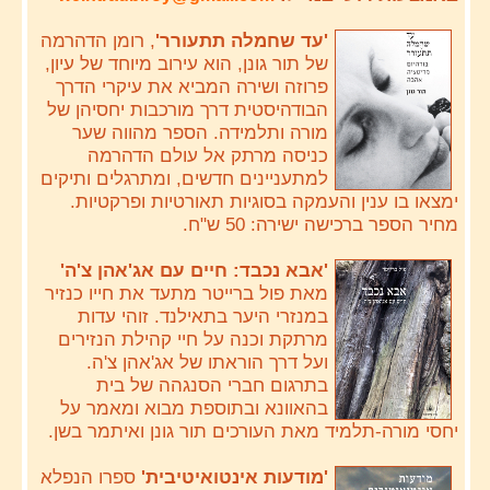
'עד שחמלה תתעורר'
, רומן הדהרמה
של תור גונן, הוא עירוב מיוחד של עיון,
פרוזה ושירה המביא את עיקרי הדרך
הבודהיסטית דרך מורכבות יחסיהן של
מורה ותלמידה. הספר מהווה שער
כניסה מרתק אל עולם הדהרמה
למתעניינים חדשים, ומתרגלים ותיקים
ימצאו בו ענין והעמקה בסוגיות תאורטיות ופרקטיות.
מחיר הספר ברכישה ישירה: 50 ש"ח.
'אבא נכבד: חיים עם אג'אהן צ'ה'
מאת פול ברייטר מתעד את חייו כנזיר
במנזרי היער בתאילנד. זוהי עדות
מרתקת וכנה על חיי קהילת הנזירים
ועל דרך הוראתו של אג'אהן צ'ה.
בתרגום חברי הסנגהה של בית
בהאוונא ובתוספת מבוא ומאמר על
יחסי מורה-תלמיד מאת העורכים תור גונן ואיתמר בשן.
'מודעות אינטואיטיבית'
ספרו הנפלא