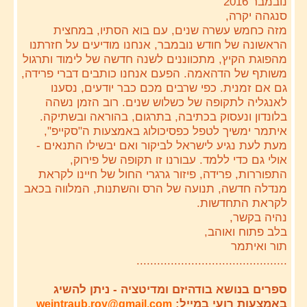
נובמבר 2016
סנגהה יקרה,
מזה כחמש עשרה שנים, עם בוא הסתיו, במחצית
הראשונה של חודש נובמבר, אנחנו מודיעים על חזרתנו
מהפוגת הקיץ, מתכווננים לשנה חדשה של לימוד ותרגול
משותף של הדהאמה. הפעם אנחנו כותבים דברי פרידה,
גם אם זמנית. כפי שרבים מכם כבר יודעים, נסענו
לאנגליה לתקופה של כשלוש שנים. רוב הזמן נשהה
בלונדון ונעסוק בכתיבה, בתרגום, בהוראה ובשתיקה.
איתמר ימשיך לטפל כפסיכולוג באמצעות ה"סקייפ",
מעת לעת נגיע לישראל לביקור ואם יבשילו התנאים -
אולי גם כדי ללמד. עבורנו זו תקופה של פירוק,
התפוררות, פרידה, פיזור גרגרי החול של חיינו לקראת
מנדלה חדשה, תנועה של הרס והשתנות, המלווה בכאב
לקראת התחדשות.
נהיה בקשר,
בלב פתוח ואוהב,
תור ואיתמר
............................................
ספרים בנושא בודהיזם ומדיטציה - ניתן להשיג
באמצעות רועי במייל:
weintraub.roy@gmail.com