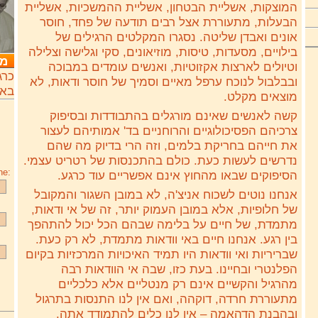
המוצקות, אשליית הבטחון, אשליית ההמשכיות, אשליית
בק
הבעלות, מתעוררת אצל רבים תודעה של פחד, חוסר
מוד
אונים ואבדן שליטה. נסגרו המקלטים הרגילים של
בפ
בילויים, מסעדות, טיסות, מוזיאונים, סקי וגלישה וצלילה
מי
מב
וטיולים לארצות אקזוטיות, ואנשים עומדים במבוכה
ובבלבול לנוכח ערפל מאיים וסמיך של חוסר ודאות, לא
בא
מוצאים מקלט.
קשה 
לאנשים שאינם מורגלים בהתבודדות ובסיפוק 
צרכיהם הפסיכולוגיים והרוחניים בד' אמותיהם לעצור 
את חייהם בחריקת בלמים, וזה הרי בדיוק מה שהם 
נדרשים לעשות כעת. כולם בהתכנסות של רטריט עצמי. 
ne:
הסיפוקים שבאו מהחוץ אינם אפשריים עוד כרגע.
אנחנו נוטים לשכוח אניצ'ה, לא במובן השגור והמקובל 
של חלופיות, אלא במובן העמוק יותר, זה של אי ודאות, 
מתמדת, של חיים על בלימה שבהם הכל יכול להתהפך 
בין רגע. אנחנו חיים באי וודאות מתמדת, לא רק כעת. 
שבריריות ואי וודאות היו תמיד האיכויות המרכזיות בקיום 
הפלנטרי ובחיינו. בעת כזו, שבה אי הוודאות רבה 
מהרגיל והקשיים אינם רק מנטליים אלא כלכליים 
מתעוררת חרדה, דוקהה, ואם אין לנו התנסות בתרגול 
ובהבנת הדהאמה – אין לנו כלים להתמודד אתה.