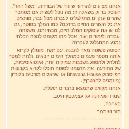
אנחנו מציעים להרהור שיעור של הבודהה, "משל ההר", 
העוסק בדיוק בשאלה זו: מה נוכל לעשות אם מסתבר 
שהרים ענקיים מתגלגלים לעברנו מכל עבר, מוחצים 
את כל היצורים החיים בדרכם? כמו המלך בסוטה, גם 
לנו יש את עיסוקינו המלכותיים, מבחינתנו, משפחה 
ועבודה ולימודים ועוד, אבל מהו מקומם לנוכח הבלתי 
נמנע המתגלגל לעברנו?
הסוטה פשוטה מאד להבנה. עם זאת, מומלץ לקרוא 
אותה מספר פעמים במהלך הימים הבאים, ולתת למסר 
לחלחל ולהספג בשכבות עמוקות יותר, אינטואיטיביות, 
של התודעה. את תרגומנו לסוטה תוכלו לקרוא בקבוצות 
הפייסבוק Bhavana House או ישראלים מודטים בלונדון 
(מוזמנים להצטרף).
אנחנו מקווים שתמצאו בדברים תועלת.
שמרו ושמורנה על עצמכם/ן היטב,
באהבה,
תור ואיתמר
....................................................