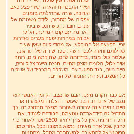
'להתראות באין עולם'
, שירי בורות
ושירי התפכחות והארה. שירי פצע כאב
וארוכה. שירה שתחילתה בזמנים
אפלים של מסתור, לידת-משטמה של
עוני ברחובות רכוש הנטוש בעיר
האדומה עם קום המדינה, הליכה
אבודה במחוזות יפעה בערים נאדרות
יופי, הפצעה אל המופלא, אל ממדי קיום שאין שעור
לגדלותם וחזרה לככר השוק. ספר שיריה של תור גונן,
עולמה כולו מנזר, בדידותה לחם, שתיקתה מים, רוחה
אויר צלול, חלומה מוצק מחייה. הנצח נפער צלול וריק,
חייה נשרו, בגד ספוג-בוצה, משקלה המכביד של אשליה.
כל הנשגב ונעירות החמור של החיים.
אם כבר חקרנו מעט, הבנו שהמצב הקיומי האנושי הוא
מצב של אי נחת. הבנו שעושר, הצלחה מקצועית או
חיים נוחים אינם ערובה לשחרור ממצב מתסכל זה. כך
התחיל גם סידהארתה גוטאמה, הבודהה לעתיד, את
דרכו הרוחנית. אין כל צורך לחזור 2500 שנה לאחור כדי
להבין שכל אחד מאיתנו נמצא במצבו ובכל אחד טמון
הפוטנציאל להתעורר, להשתחרר מסבל, מהתניות