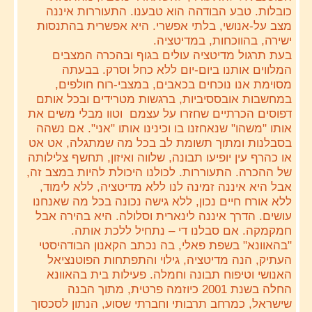
כובלות. טבע הבודהה הוא טבענו. התעוררות איננה
מצב על-אנושי, בלתי אפשרי. היא אפשרית בהתנסות
ישירה, בהווכחות, במדיטציה.
בעת תרגול מדיטציה עולים בגוף ובהכרה המצבים
המלווים אותנו ביום-יום ללא כחל וסרק. בבעתה
מסוימת אנו נוכחים בכאבים, במצבי-רוח חולפים,
במחשבות אובססיביות, ברגשות מטרידים ובכל אותם
דפוסים הכרתיים שחזרו על עצמם וטוו מבלי משים את
אותו "משהו" שנאחזנו בו וכינינו אותו "אני". אם נשהה
בסבלנות ומתוך תשומת לב בכל מה שמתגלה, אט אט
או כהרף עין יופיעו תבונה, שלווה ואיזון, תחשף צלילותה
של ההכרה. התעוררות. לכולנו היכולת להיות במצב זה,
אבל היא איננה זמינה לנו ללא מדיטציה, ללא לימוד,
ללא אורח חיים נכון, ללא גישה נכונה בכל מה שאנחנו
עושים. הדרך איננה לינארית וסלולה. היא בהירה אבל
חמקמקה. אם סבלנו די – נתחיל ללכת אותה.
"בהאוונא" בשפת פאלי, בה נכתב הקאנון הבודהיסטי
העתיק, הנה מדיטציה, גילוי והתפתחות הפוטנציאל
האנושי וטיפוח תבונה וחמלה. פעילות בית בהאוונא
החלה בשנת 2001 כיוזמה פרטית, מתוך הבנה
שישראל, כמרחב תרבותי וחברתי שסוע, הנתון לסכסוך