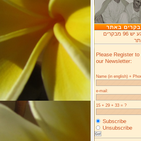
בוצת 'ישראלים
טים בלונדון'
ייסבוק או באמצעות
יל 'צור קשר'.
קרים באתר
כרגע יש 96 מבקרים
תר
Please Register to
our Newsletter:
Name (in english) + Pho
e-mail:
15 + 29 + 33 = ?
Subscribe
Unsubscribe