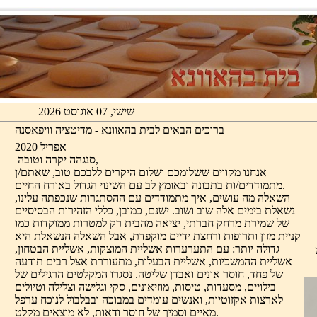
שישי, 07 אוגוסט 2026
ברוכים הבאים לבית בהאוונא - מדיטציה וויפאסנה
אפריל 2020
סנגהה יקרה וטובה,
אנחנו מקווים ששלומכם ושלום היקרים ללבכם טוב, שאתם/ן
מתמודדים/ות בתבונה ובאומץ לב עם השינוי הגדול באורח החיים.
השאלה מה עושים, איך מתמודדים עם ההסתגרות שנכפתה עלינו,
נשאלת בימים אלה שוב ושוב. ישנם, כמובן, כללי הזהירות הבסיסיים
של שמירת מרחק חברתי, יציאה מהבית רק למטרות ממוקדות כמו
קניית מזון ותרופות ורחצת ידיים מוקפדת, אבל השאלה הנשאלת היא
גדולה יותר: עם התערערות אשליית המוצקות, אשליית הבטחון,
אשליית ההמשכיות, אשליית הבעלות, מתעוררת אצל רבים תודעה
של פחד, חוסר אונים ואבדן שליטה. נסגרו המקלטים הרגילים של
בילויים, מסעדות, טיסות, מוזיאונים, סקי וגלישה וצלילה וטיולים
'
לארצות אקזוטיות, ואנשים עומדים במבוכה ובבלבול לנוכח ערפל
יל
מאיים וסמיך של חוסר ודאות, לא מוצאים מקלט.