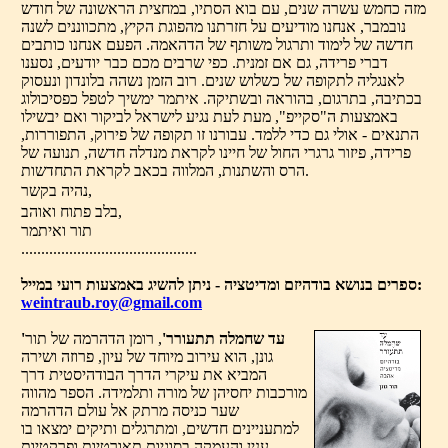
מזה כחמש עשרה שנים, עם בוא הסתיו, במחצית הראשונה של חודש
נובמבר, אנחנו מודיעים על חזרתנו מהפוגת הקיץ, מתכווננים לשנה
חדשה של לימוד ותרגול משותף של הדהאמה. הפעם אנחנו כותבים
דברי פרידה, גם אם זמנית. כפי שרבים מכם כבר יודעים, נסענו
לאנגליה לתקופה של כשלוש שנים. רוב הזמן נשהה בלונדון ונעסוק
בכתיבה, בתרגום, בהוראה ובשתיקה. איתמר ימשיך לטפל כפסיכולוג
באמצעות ה"סקייפ", מעת לעת נגיע לישראל לביקור ואם יבשילו
התנאים - אולי גם כדי ללמד. עבורנו זו תקופה של פירוק, התפוררות,
פרידה, פיזור גרגרי החול של חיינו לקראת מנדלה חדשה, תנועה של
הרס והשתנות, המלווה בכאב לקראת התחדשות.
נהיה בקשר,
בלב פתוח ואוהב,
תור ואיתמר
............................................
ספרים בנושא בודהיזם ומדיטציה - ניתן להשיג באמצעות רועי במייל:
weintraub.roy@gmail.com
'עד שחמלה תתעורר'
, רומן הדהרמה של תור
גונן, הוא עירוב מיוחד של עיון, פרוזה ושירה
המביא את עיקרי הדרך הבודהיסטית דרך
מורכבות יחסיהן של מורה ותלמידה. הספר מהווה
שער כניסה מרתק אל עולם הדהרמה
למתעניינים חדשים, ומתרגלים ותיקים ימצאו בו
ענין והעמקה בסוגיות תאורטיות ופרקטיות.