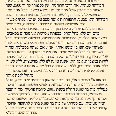
לשחרור ממצב מתסכל זה. כך התחיל גם סידהארתה גוטאמה,
הבודהה לעתיד, את דרכו הרוחנית. אין כל צורך לחזור 2500 שנה
לאחור כדי להבין שכל אחד מאיתנו נמצא במצבו ובכל אחד טמון
הפוטנציאל להתעורר, להשתחרר מסבל, מהתניות כובלות. טבע
הבודהה הוא טבענו. התעוררות איננה מצב על-אנושי, בלתי אפשרי.
היא אפשרית בהתנסות ישירה, בהווכחות, במדיטציה.
בעת תרגול מדיטציה עולים בגוף ובהכרה המצבים המלווים אותנו
ביום-יום ללא כחל וסרק. בבעתה מסוימת אנו נוכחים בכאבים,
במצבי-רוח חולפים, במחשבות אובססיביות, ברגשות מטרידים ובכל
אותם דפוסים הכרתיים שחזרו על עצמם וטוו מבלי משים את אותו
"משהו" שנאחזנו בו וכינינו אותו "אני". אם נשהה בסבלנות ומתוך
תשומת לב בכל מה שמתגלה, אט אט או כהרף עין יופיעו תבונה,
שלווה ואיזון, תחשף צלילותה של ההכרה. התעוררות. לכולנו היכולת
להיות במצב זה, אבל היא איננה זמינה לנו ללא מדיטציה, ללא לימוד,
ללא אורח חיים נכון, ללא גישה נכונה בכל מה שאנחנו עושים. הדרך
איננה לינארית וסלולה. היא בהירה אבל חמקמקה. אם סבלנו די –
נתחיל ללכת אותה.
"בהאוונא" בשפת פאלי, בה נכתב הקאנון הבודהיסטי העתיק, הנה
מדיטציה, גילוי והתפתחות הפוטנציאל האנושי וטיפוח תבונה וחמלה.
פעילות בית בהאוונא החלה בשנת 2001 כיוזמה פרטית, מתוך הבנה
שישראל, כמרחב תרבותי וחברתי שסוע, הנתון לסכסוך מתמשך
ולמתח קיומי, הנה מן המקומות האופטימליים ללימוד ולישום הגישה
המדיטטיבית. עם סגירתו של בית בהאוונא בת"א לתקופה ארוכה,
קבוצה של חברי הסנגהה יחד עם חברים נוספים פתחה מרחב תרגול
ברחוב הגלעד בת"א.