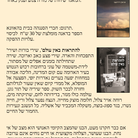
המאגד שיחות של מורה צנוע וענק כאחד.
תרגום: חברי הסנגהה בבית בהאוונא.
הספר בדאנה מומלצת של 30 ש"ח לכיסוי
עלויות ההפקה.
'להתראות באין עולם'
, שירי בורות ושירי
התפכחות והארה. שירי פצע כאב וארוכה. שירה
שתחילתה בזמנים אפלים של מסתור,
לידת-משטמה של עוני ברחובות רכוש הנטוש
בעיר האדומה עם קום המדינה, הליכה אבודה
במחוזות יפעה בערים נאדרות יופי, הפצעה אל
המופלא, אל ממדי קיום שאין שעור לגדלותם
וחזרה לככר השוק. ספר שיריה של תור גונן,
עולמה כולו מנזר, בדידותה לחם, שתיקתה מים,
רוחה אויר צלול, חלומה מוצק מחייה. הנצח נפער צלול וריק, חייה
נשרו, בגד ספוג-בוצה, משקלה המכביד של אשליה. כל הנשגב ונעירות
החמור של החיים.
אם כבר חקרנו מעט, הבנו שהמצב הקיומי האנושי הוא מצב של אי
נחת. הבנו שעושר, הצלחה מקצועית או חיים נוחים אינם ערובה